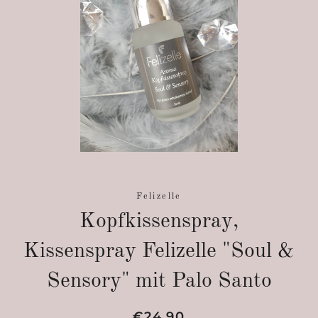
Felizelle
Kopfkissenspray,
Kissenspray Felizelle "Soul &
Sensory" mit Palo Santo
Normaler
Sonderpreis
€24,90