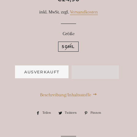
Preis
inkl. MwSt. zzgl.
Versandkosten
Größe
50ML
AUSVERKAUFT
Beschreibung/Inhaltsstoffe
Teilen
Auf
Twittern
Auf
Pinnen
Auf
Facebook
Twitter
Pinterest
teilen
twittern
pinnen