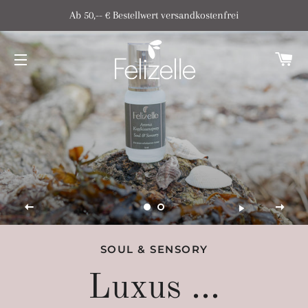
Ab 50,-- € Bestellwert versandkostenfrei
W
SEITENNAVIGATION
SOUL & SENSORY
Luxus ...